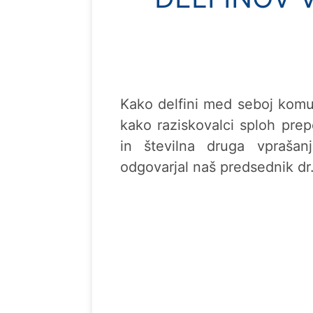
Kako delfini med seboj komun
kako raziskovalci sploh pre
in številna druga vpraša
odgovarjal naš predsednik dr