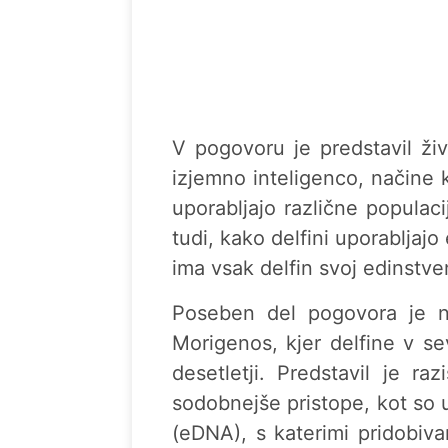
V pogovoru je predstavil ži
izjemno inteligenco, načine k
uporabljajo različne populac
tudi, kako delfini uporabljajo
ima vsak delfin svoj edinstve
Poseben del pogovora je n
Morigenos, kjer delfine v 
desetletji. Predstavil je ra
sodobnejše pristope, kot so
(eDNA), s katerimi pridobiv