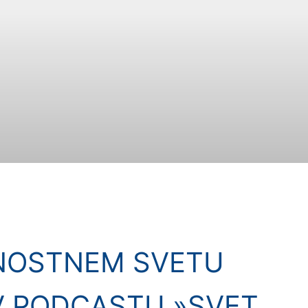
NOSTNEM SVETU
V PODCASTU »SVET