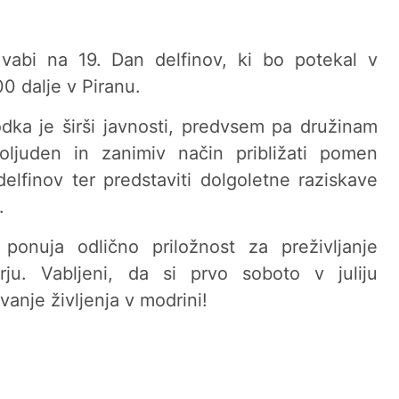
vabi na 19. Dan delfinov, ki bo potekal v
00 dalje v Piranu.
ka je širši javnosti, predvsem pa družinam
poljuden in zanimiv način približati pomen
elfinov ter predstaviti dolgoletne raziskave
.
onuja odlično priložnost za preživljanje
u. Vabljeni, da si prvo soboto v juliju
anje življenja v modrini!