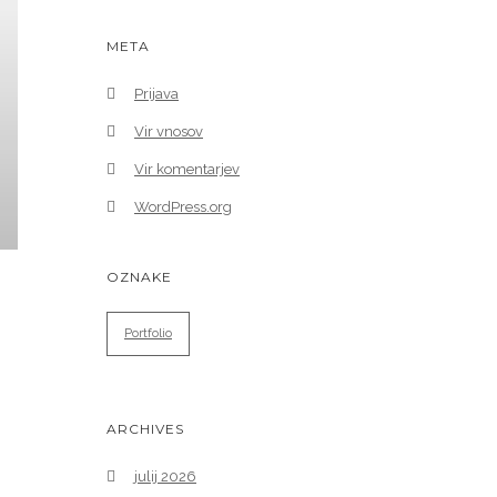
META
Prijava
Vir vnosov
Vir komentarjev
WordPress.org
OZNAKE
Portfolio
ARCHIVES
julij 2026