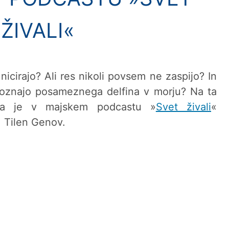
ŽIVALI«
icirajo? Ali res nikoli povsem ne zaspijo? In
poznajo posameznega delfina v morju? Na ta
nja je v majskem podcastu »
Svet živali
«
. Tilen Genov.