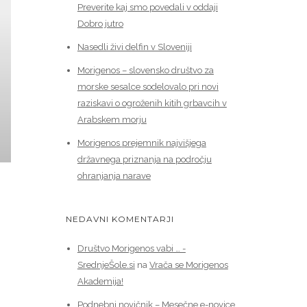
Preverite kaj smo povedali v oddaji
Dobro jutro
Nasedli živi delfin v Sloveniji
Morigenos – slovensko društvo za
morske sesalce sodelovalo pri novi
raziskavi o ogroženih kitih grbavcih v
Arabskem morju
Morigenos prejemnik najvišjega
državnega priznanja na področju
ohranjanja narave
NEDAVNI KOMENTARJI
Društvo Morigenos vabi … -
SrednjeŠole.si
na
Vrača se Morigenos
Akademija!
Podnebni novičnik – Mesečne e-novice