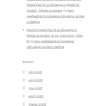
Mreže Plan B za Slovenijo in Mreže za
prostor - Mreža za prostor
na
Novi
predsednik Evropskega združenja za kite
in delfine
Novice mreže Plan B za Slovenijo in
Mreže za prostor, št. 44, maj 2024 – Plan
B
na
Novi predsednik Evropskega
združenja za kite in delfine
ARHIVI
julij 2026
junij 2026
maj 2026
april 2026
marec 2026