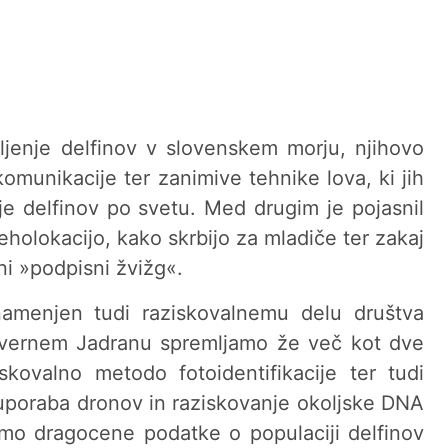
vljenje delfinov v slovenskem morju, njihovo
omunikacije ter zanimive tehnike lova, ki jih
ije delfinov po svetu. Med drugim je pojasnil
 eholokacijo, kako skrbijo za mladiče ter zakaj
ni »podpisni žvižg«.
amenjen tudi raziskovalnemu delu društva
severnem Jadranu spremljamo že več kot dve
ziskovalno metodo fotoidentifikacije ter tudi
 uporaba dronov in raziskovanje okoljske DNA
amo dragocene podatke o populaciji delfinov