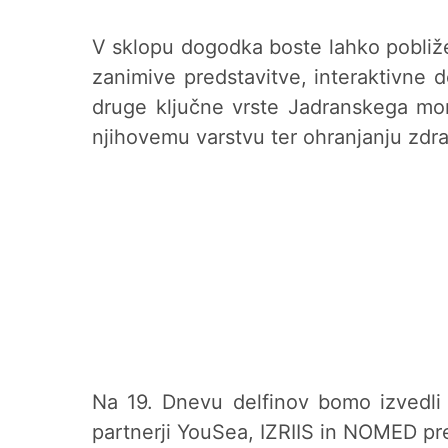
V sklopu dogodka boste lahko pobliže
zanimive predstavitve, interaktivne 
druge ključne vrste Jadranskega morj
njihovemu varstvu ter ohranjanju zdr
Na 19. Dnevu delfinov bomo izvedli 
partnerji YouSea, IZRIIS in NOMED pred