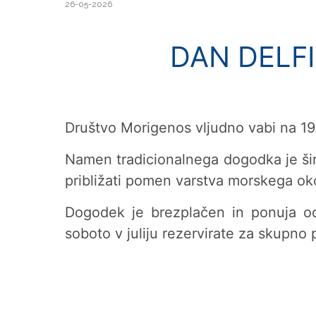
26-05-2026
DAN DELF
Društvo Morigenos vljudno vabi na 19. 
Namen tradicionalnega dogodka je širš
približati pomen varstva morskega oko
Dogodek je brezplačen in ponuja odl
soboto v juliju rezervirate za skupno 