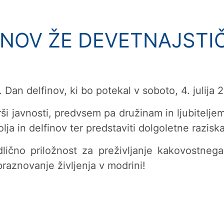
INOV ŽE DEVETNAJSTIČ
Dan delfinov, ki bo potekal v soboto, 4. julija 
i javnosti, predvsem pa družinam in ljubitelje
lja in delfinov ter predstaviti dolgoletne razis
ično priložnost za preživljanje kakovostnega
praznovanje življenja v modrini!