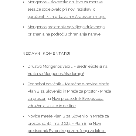
Morigenos – slovensko društvo za morske
sesalce sodelovalo pri novi raziskavi o
ogroženih kitih grbavcih v Arabskem morju
Morigenos prejemnik najvišjega državnega
priznanja na področju ohranjanja narave
NEDAVNI KOMENTARJI
Društvo Morigenos vabi … - SrednjeŠole.si
na
Vrača se Morigenos Akademija!
Podnebni novičnik – Mesečne e-novice Mreže
Plan B za Slovenijo in Mreže za prostor - Mreža
za prostor
na
Novi predsednik Evropskega
združenja za kite in delfine
Novice mreže Plan B za Slovenijo in Mreže za
prostor, št. 44, maj 2024 – Plan B
na
Novi
predsednik Evropskega združenja za kite in