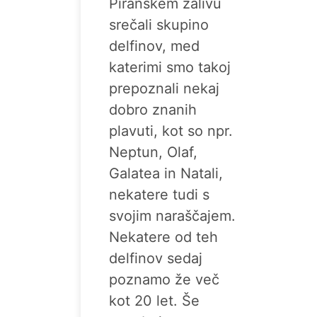
Piranskem zalivu
srečali skupino
delfinov, med
katerimi smo takoj
prepoznali nekaj
dobro znanih
plavuti, kot so npr.
Neptun, Olaf,
Galatea in Natali,
nekatere tudi s
svojim naraščajem.
Nekatere od teh
delfinov sedaj
poznamo že več
kot 20 let. Še