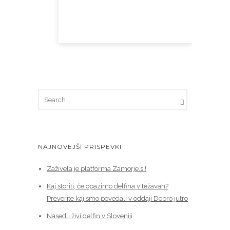
NAJNOVEJŠI PRISPEVKI
Zaživela je platforma Zamorje.si!
Kaj storiti, če opazimo delfina v težavah?
Preverite kaj smo povedali v oddaji Dobro jutro
Nasedli živi delfin v Sloveniji