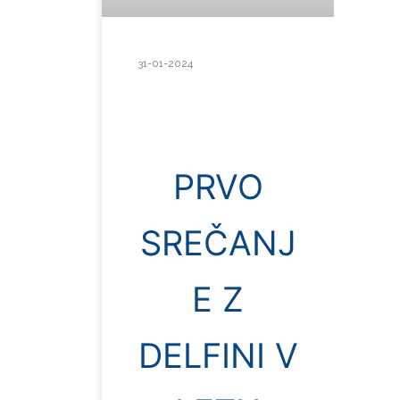
31-01-2024
PRVO
SREČANJ
E Z
DELFINI V