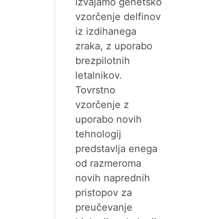
izvajamo genetsko
vzorčenje delfinov
iz izdihanega
zraka, z uporabo
brezpilotnih
letalnikov.
Tovrstno
vzorčenje z
uporabo novih
tehnologij
predstavlja enega
od razmeroma
novih naprednih
pristopov za
preučevanje