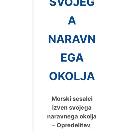
SVOJEG
A
NARAVN
EGA
OKOLJA
Morski sesalci
izven svojega
naravnega okolja
– Opredelitev,