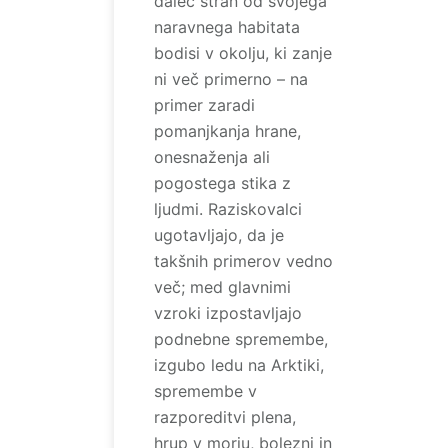
daleč stran od svojega
naravnega habitata
bodisi v okolju, ki zanje
ni več primerno – na
primer zaradi
pomanjkanja hrane,
onesnaženja ali
pogostega stika z
ljudmi. Raziskovalci
ugotavljajo, da je
takšnih primerov vedno
več; med glavnimi
vzroki izpostavljajo
podnebne spremembe,
izgubo ledu na Arktiki,
spremembe v
razporeditvi plena,
hrup v morju, bolezni in