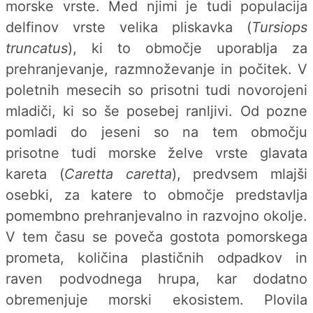
morske vrste. Med njimi je tudi populacija
delfinov vrste velika pliskavka (
Tursiops
truncatus
), ki to območje uporablja za
prehranjevanje, razmnoževanje in počitek. V
poletnih mesecih so prisotni tudi novorojeni
mladiči, ki so še posebej ranljivi. Od pozne
pomladi do jeseni so na tem območju
prisotne tudi morske želve vrste glavata
kareta (
Caretta caretta
), predvsem mlajši
osebki, za katere to območje predstavlja
pomembno prehranjevalno in razvojno okolje.
V tem času se poveča gostota pomorskega
prometa, količina plastičnih odpadkov in
raven podvodnega hrupa, kar dodatno
obremenjuje morski ekosistem. Plovila