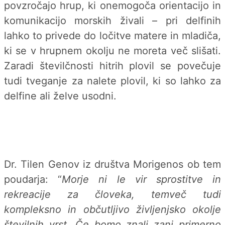
povzročajo hrup, ki onemogoča orientacijo in
komunikacijo morskih živali – pri delfinih
lahko to privede do ločitve matere in mladiča,
ki se v hrupnem okolju ne moreta več slišati.
Zaradi številčnosti hitrih plovil se povečuje
tudi tveganje za nalete plovil, ki so lahko za
delfine ali želve usodni.
Dr. Tilen Genov iz društva Morigenos ob tem
poudarja: “
Morje ni le vir sprostitve in
rekreacije za človeka, temveč tudi
kompleksno in občutljivo življenjsko okolje
številnih vrst. Če bomo znali zanj primerno