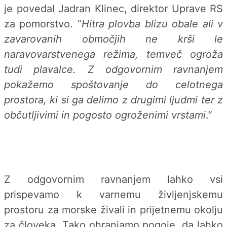
je povedal Jadran Klinec, direktor Uprave RS
za pomorstvo. “
Hitra plovba blizu obale ali v
zavarovanih območjih ne krši le
naravovarstvenega režima, temveč ogroža
tudi plavalce. Z odgovornim ravnanjem
pokažemo spoštovanje do celotnega
prostora, ki si ga delimo z drugimi ljudmi ter z
občutljivimi in pogosto ogroženimi vrstami
.”
Z odgovornim ravnanjem lahko vsi
prispevamo k varnemu življenjskemu
prostoru za morske živali in prijetnemu okolju
za človeka. Tako ohranjamo pogoje, da lahko