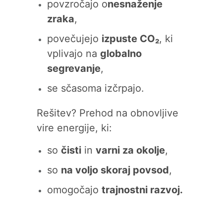
povzročajo o
nesnaženje
zraka
,
povečujejo
izpuste CO₂
, ki
vplivajo na
globalno
segrevanje
,
se sčasoma izčrpajo.
Rešitev? Prehod na obnovljive
vire energije, ki:
so
čisti
in
varni za okolje
,
so
na voljo skoraj povsod
,
omogočajo
trajnostni razvoj.