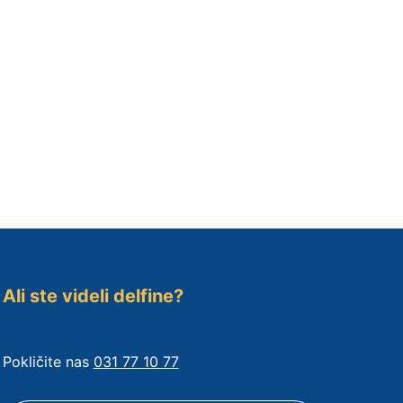
Ali ste videli delfine?
Pokličite nas
031 77 10 77