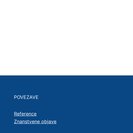
POVEZAVE
Reference
Znanstvene objave