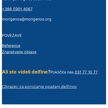
+386 5901 4067
morigenos@morigenos.org
POVEZAVE
Reference
Znanstvene objave
Ali ste videli delfine?
Pokličite nas
031 77 10 77
Obrazec za poročanje opažanj delfinov