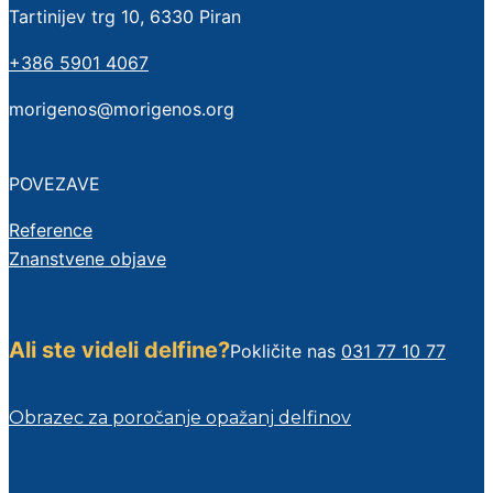
Tartinijev trg 10, 6330 Piran
+386 5901 4067
morigenos@morigenos.org
POVEZAVE
Reference
Znanstvene objave
Ali ste videli delfine?
Pokličite nas
031 77 10 77
Obrazec za poročanje opažanj delfinov