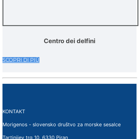
Centro dei delfini
SCOPRI DI PIÙ
KONTAKT
Morigenos - slovensko društvo za morske sesalce
Tartinijev trg 10, 6330 Piran