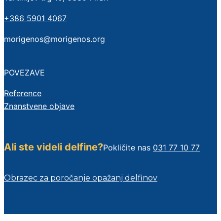
+386 5901 4067
morigenos@morigenos.org
POVEZAVE
Reference
Znanstvene objave
Ali ste videli delfine?
Pokličite nas
031 77 10 77
Obrazec za poročanje opažanj delfinov