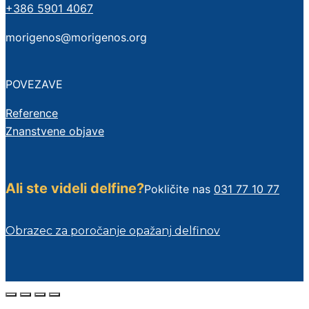
+386 5901 4067
morigenos@morigenos.org
POVEZAVE
Reference
Znanstvene objave
Ali ste videli delfine?
Pokličite nas
031 77 10 77
Obrazec za poročanje opažanj delfinov