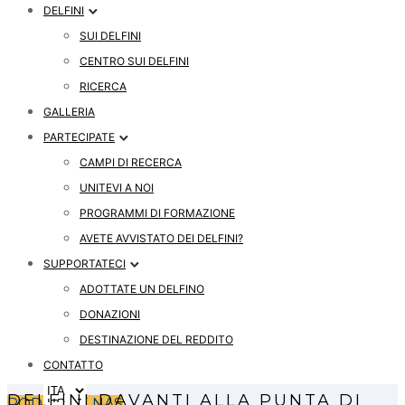
DELFINI
SUI DELFINI
CENTRO SUI DELFINI
RICERCA
GALLERIA
PARTECIPATE
CAMPI DI RECERCA
UNITEVI A NOI
PROGRAMMI DI FORMAZIONE
AVETE AVVISTATO DEI DELFINI?
SUPPORTATECI
ADOTTATE UN DELFINO
DONAZIONI
DESTINAZIONE DEL REDDITO
CONTATTO
DELFINI DAVANTI ALLA PUNTA DI
PODPRITE NAS